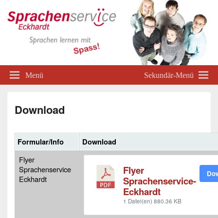
Menü
Sekundär-Menü
Download
Formular/Info
Download
Flyer
Flyer
Sprachenservice
Do
Eckhardt
Sprachenservice-
Eckhardt
1 Datei(en)
880.36 KB