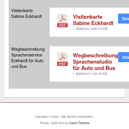
Visitenkarte
Visitenkarte
Sabine Eckhardt
Do
Sabine Eckhardt
1 Datei(en)
648.79 KB
Wegbeschreibung
Wegbeschreibung
Sprachenservice
Do
Eckhardt für Auto
Sprachenstudio
und Bus
für Auto und Bus
1 Datei(en)
142.40 KB
Copyright © 2026
. Alle Rechte vorbehalten.
Theme: Catch Box by
Catch Themes