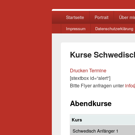
Primäres
Startseite
Portrait
Über mi
Menü
Sekundär-
Impressum
Datenschutzerklärung
Menü
Kurse Schwedisc
Drucken Termine
[stextbox id=“alert“]
Bitte Flyer anfragen unter
info
Abendkurse
Kurs
Schwedisch Anfänger 1