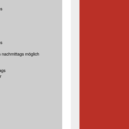
gs
gs
h nachmittags möglich
ags
r