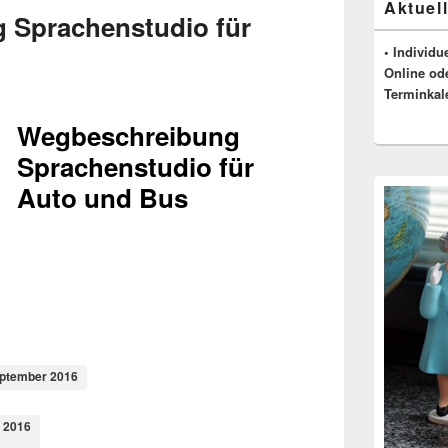
Aktuell
Seitenleisten
 Sprachenstudio für
Widgetberei
• Individu
Online od
Terminkal
Wegbeschreibung
Sprachenstudio für
Auto und Bus
eptember 2016
 2016