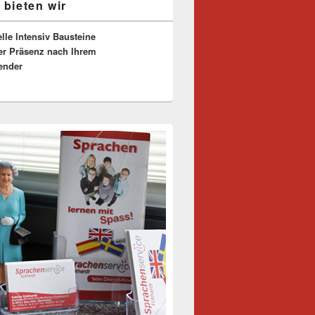
 bieten wir
-
ch
elle Intensiv Bausteine
er Präsenz nach Ihrem
ender